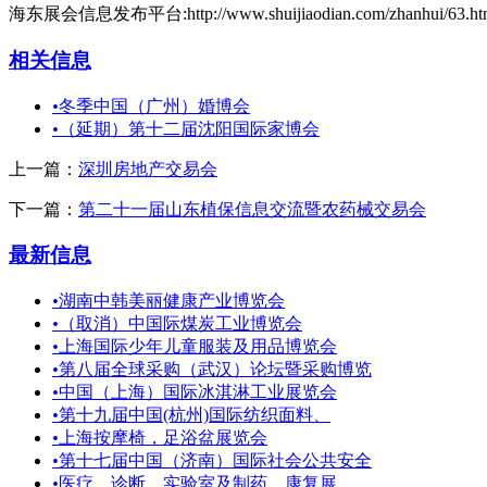
海东展会信息发布平台:http://www.shuijiaodian.com/zhanhui/63.ht
相关信息
•
冬季中国（广州）婚博会
•
（延期）第十二届沈阳国际家博会
上一篇：
深圳房地产交易会
下一篇：
第二十一届山东植保信息交流暨农药械交易会
最新信息
•
湖南中韩美丽健康产业博览会
•
（取消）中国际煤炭工业博览会
•
上海国际少年儿童服装及用品博览会
•
第八届全球采购（武汉）论坛暨采购博览
•
中国（上海）国际冰淇淋工业展览会
•
第十九届中国(杭州)国际纺织面料、
•
上海按摩椅，足浴盆展览会
•
第十七届中国（济南）国际社会公共安全
•
医疗、诊断、实验室及制药、康复展