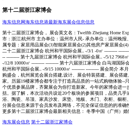
第十二届浙江家博会
海东信息网
海东信息港
最新海东展会信息信息
第十二届浙江家博会， 展会英文名：Twelfth Zhejiang Home Expo 举办时间：-/9/11----/9/13 举办展馆：杭州和平国际会展中心;浙江省杭州市绍兴路158号 乘车路线 所属行业：房产家居 展会城市：浙江|杭州市 主办单位：温州市人民- 承办单位：温州晚报、联基展览、瑞百装修网 展会面积：10000平方米 举办届数：12届 举办周期：一年两届 参观登记 展位预订 设计搭建 本展会所属专题：家居用品展会(3)智能家居展会(2)其他房产家居展会(4) 历届展会对比 展会名称 场馆 时间 面积 照片 展商数量 第二十三届浙江家博会 杭州和平国际会展.. -/5/10 -0㎡ -------
更多第十二届浙江家博会最新相关信息： 冬季中国（广州）
海东展会信息
第十二届浙江家博会