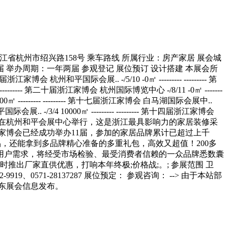
----- --------- 第十六届浙江家博会 白马湖国际会展中.. -/8/25 10000㎡ --------- --------- 第十五届浙江家博会 杭州和平国际会展.. -/3/4 10000㎡ --------- --------- 第十四届浙江家博会 杭州和平国际会展.. -/9/15 10000㎡ --------- --------- 展会简介 本月9月11日-13日，由19楼网站主办的第12届浙江家博会（秋季）将在杭州和平会展中心举行，这是浙江最具影响力的家居装修采购盛会，杭州展览会展台搭建,设计、展会特装搭建、展会搭建。杭州科豪展览展示工程设计有限公司诚位各参展商服务。回顾家博会已经