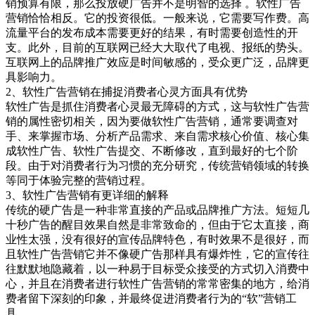
销预算有限，那么投放硬广告并不是明智的选择 。软性广告
营销恰恰相反。它的投资很低。一般来说，它需要写作费。高
流量平台的发布成本需要更好的结果，有时需要创造性的开
支。此外，目前的互联网已经大大取代了电视、报纸的势头。
互联网上的品牌推广效应是时间敏感的，受众更广泛，品牌更
具影响力。
2、软性广告营销在捕捉消费者心灵方面具有优势
软性广告是抓住消费者心灵最无障碍的方式，这与软性广告营
销的属性密切相关，因为要做软性广告营销，通常要调查对
手、来掌握市场、分析产品需求、来自需求核心价值、核心集
成软性广告、软性广告提交、不断修改，直到最好的七个阶
段。由于对消费者行为习惯的充分研究，传统营销领域的转换
等同于体验完整的营销过程。
3、软性广告营销有更详细的解释
传统的硬广告是一种非常直接的产品或品牌推广方法。短短几
十秒广告的醒目效果自然是非常致命的，但由于它太直接，商
业性太强，没有很好的宣传品牌特色，有时效果不是很好，而
且软性广告营销它并不像硬广告那样具有爆炸性，它的宣传往
往默默地隐藏着，以一种易于目标受众接受的方式切入消费中
心，并且在消费者进行软性广告营销的常常密集的地方，给消
费者留下深刻的印象，并最终促进消费者行为的“软”营销工
具。