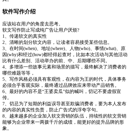
软件写作介绍
应该站在用户的角度去思考。
软文写作防止写成纯广告让用户厌烦?
1、传递软文的真实性
2、清晰的划分软文内容，让读者容易接受某些信息。
3、在时间(when)、地址(where)、人物(who)、事情(what)、原
因(why)和经过(how)都经得起查对，比如本次活动与其他活动
比有什么差别、活动举办的前、中、后期哪些不同。
4、多增添一些故事元素和场景的描写，最终解决了消费者的
哪些难题等等，
5、写作风格必须具有客观性，在内容为王的时代，具体事务
必须合乎客观实际，最终通过品牌效应来带动产品销售。
6、最好的内容不是“王婆卖瓜”似的喊叫，切记不要虚假宣
传。
7、切忌为了短期的利益误导甚至欺骗消费者，要为本人发布
的内容的真实性负责，防止广告式的浮夸字句。
8、越来越多的企业加入软文营销的队伍，持续性的软文营销
能够为企业带来一两拨千斤的成绩，能更好的提升品牌的形
象。