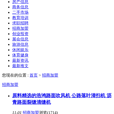
房产信息
商务信息
二手市场
教育培训
求职招聘
招商加盟
创业投资
展会信息
旅游信息
休闲娱乐
体育健身
最新资讯
最新推文
您现在的位置 :
首页
>
招商加盟
招商加盟
原料精选的浩鸿路面吹风机 公路落叶清扫机 沥
青路面裂缝清缝机
11-01
招商加盟
浏览(1714)