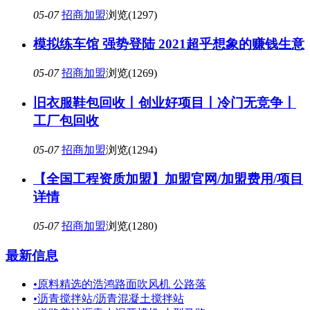
05-07
招商加盟
浏览(1297)
模拟练车馆 强势登陆 2021超乎想象的赚钱生意
05-07
招商加盟
浏览(1269)
旧衣服鞋包回收丨创业好项目丨冷门无竞争丨
工厂包回收
05-07
招商加盟
浏览(1294)
【全国工程资质加盟】加盟官网/加盟费用/项目
详情
05-07
招商加盟
浏览(1280)
最新信息
•
原料精选的浩鸿路面吹风机 公路落
•
沥青搅拌站/沥青混凝土搅拌站