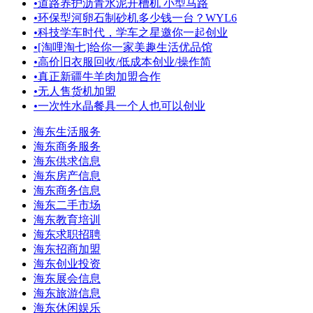
•
道路养护沥青水泥开槽机 小型马路
•
环保型河卵石制砂机多少钱一台？WYL6
•
科技学车时代，学车之星邀你一起创业
•
[淘哩淘七]给你一家美趣生活优品馆
•
高价旧衣服回收/低成本创业/操作简
•
真正新疆牛羊肉加盟合作
•
无人售货机加盟
•
一次性水晶餐具一个人也可以创业
海东生活服务
海东商务服务
海东供求信息
海东房产信息
海东商务信息
海东二手市场
海东教育培训
海东求职招聘
海东招商加盟
海东创业投资
海东展会信息
海东旅游信息
海东休闲娱乐