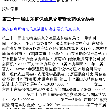
报错/举报
第二十一届山东植保信息交流暨农药械交易会
海东信息网
海东信息港
最新海东展会信息信息
第二十一届山东植保信息交流暨农药械交易会， 举办时间：-/10/23----/10/24 举办展馆：济南国际会展中心;山东省济南市高新技术开发区新宇南路1号 乘车路线 所属行业：农林牧渔 展会城市：山东|济南市 主办单位：山东省植物保护总站 山东省植物保护协会 承办单位：济南富山会展服务有限公司 展会面积：40000平方米 举办届数：21届 举办周期：一年一届 官方-：.sdzbsjh 参观登记 展位预订 设计搭建 本展会所属专题：现代农业展会(2)农用化学品展会(1) 历届展会对比 展会名称 场馆 时间 面积 照片 展商数量 -第二十七届山东植保信息交流暨 山东国际会展中心 -/10/30 40000㎡ --------- --------- -第二十六届山东植保信息交流暨 济南西部国际会展.. -/10/30 40000㎡ --------- --------- -第二十五届山东植保信息交流暨 烟台国际博览中心 -/3/15 40000㎡ --------- --------- -第二十四届山东植保信息交流暨 济南国际会展中心 -/10/21 0㎡ --------- --------- -第二十三届山东植保信息交流暨 济南高新国际会展.. -/10/19 40000㎡ --------- --------- -第二十二届山东植保信息交流暨 济南国际会展中心 -/10/20 38400㎡ --------- --------- -第二十一届山东植保信息交流暨 济南国际会展中心 -/10/23 40000㎡ --------- --------- -第二十届山东植保信息交流暨农 济南国际会展中心 -/10/21 40000㎡ --------- --------- 展会简介 山东植保信息交流暨农药械交易会（简称;山东植保双交会;）是由山东省植物保护总站、山东省植物保护协会共同主办，立足山东、面向周边、辐射全国的农资盛会。;山东植保双交会;已经成功举办了20届，已成为全国重要的农资产品交流盛会。为行业服务与行业共同发展，大会努力打造产销对接平台、营销体系构建平台、信息发布与交流平台、品牌宣传和传播平台、投资贸易与合作平台；不仅是商品交易、展览展示的场所，更是交流信息、增进友谊、推动技术进步与产品创新的重要舞台。第二十一届山东植保信息交流暨农药械交易会，将于10月23日至24日在济南高新国际会展中心隆重召开。 我们诚邀国内外农药械及肥料生产企业、有关科研教学单位及农资、化工系统的代表和农药械经销商、民营经销大户光临此次盛会。 大会将继续坚持;继承、发展、创新;的基本原则，围绕;诚信、务实、共赢;的主题，以;高规格、高水平、高回报率;作为办展目标，服务业内企业，助力企业快速发展。相聚金秋，美丽的泉城-济南欢迎您!; 参展范围 农药：杀虫剂、杀菌剂、杀螨剂、杀鼠剂、除草剂、特异剂和植物生长调节剂等;肥料: 海藻肥 ; 氨基酸肥料 ;腐植酸肥料 ;EDTA系列 ;氨酸螯合肥;缓控释肥 ;生态肥 ;高效肥 ;复混肥 ;环保肥料 ;有机天然肥 ;叶面肥 ;液肥 ;冲施肥 ;育苗肥 ;BB肥 ;专用肥料土壤改良剂 ;表面活性剂 ;褐煤 ;草炭 ;泥炭 ;螯合肥 ;微量元素肥料 土壤添加剂 ;氮肥 ;磷肥 ;钾肥 ;复合肥 ;植保机械：喷雾器、农药药械、杀虫灯、配件、园林机械等;包装机械:含制造、灌装设备，注塑机，喷码机，农药瓶等;农用塑料：棚膜、地膜、遮阳网、防虫网等现代农用遮盖材料；穴盘、苗盘、水稻育秧钵体软盘等育苗容器；塑料节水灌溉器材; ;;种子：粮田种子、棉花种子、油料种子、豆类种子、蔬菜种子、花卉种子、牧草种子、 ;苗木等新品种、新成果、新技术等;;农林病虫害防治专用飞机展示区;;农资杂志、网站、媒体等;; 参展费用 国内标摊：6200元/个国内特装：1000元/㎡标展（3m×3m）植保机械包装设备馆：6200元/个（-口另加300元/个）综合馆：6200元/个（-口另加300元/个）精品标展：8500元/个（-口另加300元/个）特展（≥36㎡）一类:1000元/平方 ; ; ; ;二类:900元/平方标准展位包括三面围板，公司名称楣板、一张桌子、两把椅子、两盏射灯、一个电源插座（特殊用电请事先说明，另行收费）光地不带任何展架及设施，为方便特装装修管理，建议参展商从组委会推荐搭建装修公司中选择角位（-口展位）另加收300元/个 - ; 展位预定： 参观咨询： -->