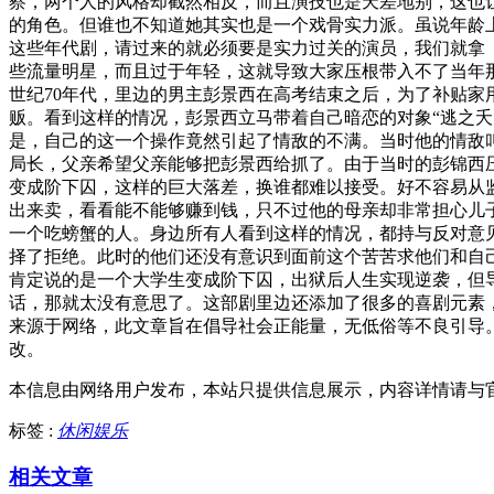
察，两个人的风格却截然相反，而且演技也是天差地别，这也
的角色。但谁也不知道她其实也是一个戏骨实力派。虽说年龄
这些年代剧，请过来的就必须要是实力过关的演员，我们就拿
些流量明星，而且过于年轻，这就导致大家压根带入不了当年
世纪70年代，里边的男主彭景西在高考结束之后，为了补贴
贩。看到这样的情况，彭景西立马带着自己暗恋的对象“逃之
是，自己的这一个操作竟然引起了情敌的不满。当时他的情敌
局长，父亲希望父亲能够把彭景西给抓了。由于当时的彭锦西
变成阶下囚，这样的巨大落差，换谁都难以接受。好不容易从
出来卖，看看能不能够赚到钱，只不过他的母亲却非常担心儿
一个吃螃蟹的人。身边所有人看到这样的情况，都持与反对意
择了拒绝。此时的他们还没有意识到面前这个苦苦求他们和自
肯定说的是一个大学生变成阶下囚，出狱后人生实现逆袭，但
话，那就太没有意思了。这部剧里边还添加了很多的喜剧元素
来源于网络，此文章旨在倡导社会正能量，无低俗等不良引导
改。
本信息由网络用户发布，
本站只提供信息展示，内容详情请与
标签 :
休闲娱乐
相关文章