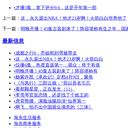
•
才播5集，拿下评分9.6，这是开年第一部
上一篇：
这，永久退出NBA！他才23岁啊！火箭白白培养他了
下一篇：
明晚开播！45集古装剧来了！阵容堪称有生之年，国
最新信息
•
成都之行6：乔姐和刘雪被带走
•
这，永久退出NBA！他才23岁啊！火箭白白
•
仅播6集，热度直逼第一，观众：终于有值
•
明晚开播！45集古装剧来了！阵容堪称有
•
杨紫许凯《承欢记》定档4月9日，聚焦
•
《与凤行》三郎云娘：“吾以吾名引忘
•
看那颗星星，正在发光（11）
•
李雪琴官宣恋情，还是找了个姓王的
•
虎背熊腰、满脸油腻却演“仙界第一
•
网飞，拍不出中国观众满意的《三体》
海东生活服务
海东商务服务