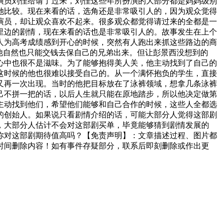
演员刘佳给请了过来，刘佳这些年所扮演的大部分都是妈妈级别
她比较。现在来看的话，选角还是非常吸引人的，因为观众觉得
演员，却让观众喜欢不起来。很多观众都觉得请过来的全都是一
里边的剧情，现在来看的话也是非常吸引人的。故事发生在上个
人为高考成绩感到开心的时候，突然有人跑出来抓这些路边的商
他自然也只能交钱去保自己的兄弟出来。但让彭景西没想到的
心中也很不是滋味。为了能够抱得美人关，他主动找到了自己的
这时候的他也很难以接受自己的。从一个满怀抱负的学生，直接
又再一次出现。当时的他把目标放在了泳裤领域，想拿几条泳裤
己不拼一把的话，以后人生就只能在原地踏步，所以他决定做第
主动找到他们，希望他们能够和自己合作的时候，这些人全都选
的创始人。如果说只看剧情介绍的话，可能大部分人觉得这部剧
，大部分人估计不会对这部剧买单，毕竟能够猜到剧情发展的
你对这部剧期待值高吗？【免责声明】：文章描述过程、图片都
时间删除内容！如有事件存疑部分，联系后即刻删除或作出更