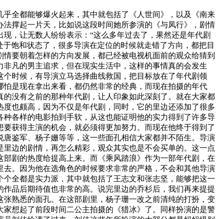
几乎全都能够爆火起来，其中就包括了《人世间》，以及《南来
办法撑起一片天，比如说这段时间她所参演的《与凤行》，剧情
出现，让无数人纷纷表示：“这么多年过去了，果然还是年代剧
处于饱和状态了，很多导演在定位的时候就走错了方向，都把目
剧情要朝着怎样的方向发展，都已经被电视机面前的观众给猜到
力非凡的男主追求，但在现实生活中，这样的事情真的会发生
这个时候，有导演立马选择曲线救国，把目标放在了年代剧领
哪怕是现在拿出来看，都仍然非常的经典，而现在拍摄的年代
真的没有之前的那种年代剧，让人印象如此深刻了。就在大家都
热度也颇高，因为不仅是年代剧，同时，它的里边还添加了很多
各种各样的电影拍到手软，从这也能证明他的实力得到了许多导
想要获得主演的机会，就必须得更加努力。而现在他终于得到了
说唐鉴军、杨子姗等等，这一些面孔相信大家都并不陌生。导演
是里边的剧情，再怎么精彩，观众其实也是不会买单的。这一点
这部剧的热度给提高上来。而《乘风踏浪》作为一部年代剧，在
里去。因为他在选角色的时候要求非常的严格，不会和其他导演
一个个全都是实力派，其中就包括了王志文和张志坚，能够把这一
的作品后期待值也非常的高。说完里边的乔杉后，我们再来提提
这张熟悉的面孔。在这部剧里，杨子珊一改之前清纯的打扮，变
大家想起了前段时间二公主拍摄的《猎冰》了。同样扮演的是警