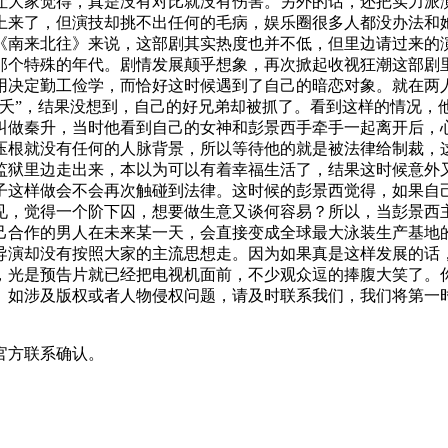
让大家觉得，真是没有对比就没有伤害。另外的话，还把实力派
上来了，但演技却挑不出任何的毛病，娱乐圈很多人都没办法和
《南来北往》来说，这部剧其实热度也并不低，但里边请过来的
那个特殊的年代。剧情发展颠乎想象，再次掀起收视狂潮这部剧
家用决定勤工俭学，而恰好这时候遇到了自己的暗恋对象。就在两
夭夭”，结果没想到，自己的好兄弟却被抓了。看到这样的情况，
叫做秦升，当时他看到自己的女神和彭景西手牵手一起离开后，
压根就没有任何的人脉背景，所以等待他的就是被法律给制裁，
监狱里边走出来，本以为可以有着幸福生活了，结果这时候意外
子这样做会不会再次触碰到法律。这时候的彭景西觉得，如果自
见，觉得一个阶下囚，想要做生意又谈何容易？所以，当彭景西
己合作的男人在未来某一天，会直接变成全球最大泳装生产基地
导演却没有按照大家的主流思想走。因为如果真是这样发展的话
，光是预告片就已经把电视机面前，不少观众逗的捧腹大笑了。
。如涉及版权或者人物侵权问题，请及时联系我们，我们将第一
官方联系确认。