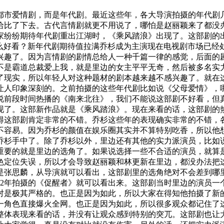
都市爱情剧，而是年代剧。最近这些年，各大导演拍摄的年代剧
给比了下去。古代言情剧就更不用说了，哪怕是赵丽颖来了都没
家纷纷期待年代剧重出江湖时，《乘风踏浪》出现了。这部剧的
多么好看？新年代剧期待值拉满乔杉成为主演现在电视剧市场已经
兴趣了。因为言情剧的剧情总给人一种千篇一律的感觉，后面的
不是霸道总裁爱上我，就是里边的女主平平无奇，然后被多名实
了现实，所以年轻人对这种题材的剧本越来越不感兴趣了。就在
让人印象深刻的。之前拍摄的这些年代剧比如说《父母爱情》，
说前段时间热播的《南来北往》，我们不能说这部剧不好看，但
现了。这部新作品就是《乘风踏浪》。现在来看的话，这部剧的
得这部剧肯定非常的不错。乔杉这些年的表现确实非常的不错，
不容易。因为乔杉的颜值在娱乐圈其实并不算特别吃香，所以他
乔杉手中了。除了乔杉以外，里边还有其他的实力派演员，比如
重要的就是里边的选角了。如果说选择一些不合适的演员，就算
色定位失误，所以才会导致赵丽颖和林更新在里边，都没办法把
是张思麟，从导演就可以看出，这部剧里的选角绝对不会差到哪
22年拍摄的《促醒者》就可以看出来。这部剧当时里边的演员
对是极其严格的。也正是因为如此，所以大家在得知他拍摄了新
一角色直接爆火全网。也正是因为如此，所以很多观众都记住了
整体表现来看的话，并没有让观众感到特别的突兀。这部剧也让