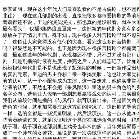
事实证明，现在这个年代人们最喜欢看的不是古偶剧，也不是
北往》。现在这几部剧的出现，直接把很多都市爱情剧的导演
离谱都还不说，里边的演员演技，那也真的是没眼看。就在大
最有看头”。仅播6集热度直逼第一，这部新的年代剧究竟有
标放在了言情剧里面。殊不知，现在很多人对言情剧早就不感
了，这也让大家觉得没有任何的惊喜。看完这么多部言情剧，
吗？很显然是不可能的。也正是因为现在很多言情剧全都偏离
域。最近这些年的年代剧，表现都还不错，只不过并没有那种
剧，只是刚播的时候有热度，播完之后，人们就忘记了。比如
纷纷担忧年代剧是不是也出现了瓶颈期的时候，一部新作品出
的喜剧元素。里边的男主乔杉自带一张搞笑脸，这也让大家觉
演的认可，从一个小配角成为主演，这一路走来，他确实非常
导演的认可，不然也不会把《乘风踏浪》里边的男主角色给到
名字公布，选角让人惊艳一部剧想要赢得观众的认可，其实最
我们从前段时间热播的《与凤行》就可以看出来。正是因为角
选角的时候，就更加需要注意这方面的情况了。这部剧的导演
一样，选的全都是一些流量明星，然后没演技。这一点从他20
些演员给请过来，就足以证明这个导演在挑选角色的时候，绝
杨子珊。杨子珊在这部剧里边戏份也非常的多，当年凭借郑薇
成了一个帅气的女警花。虽说是第一次尝试这样的风格，但从