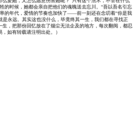
那么爱她，又怎么愿意伤害她呢？“只有这个法术，不管在什么
牲的时候，她都会亲自把他们的魂魄送去忘川。“吾以吾名引忘
率的年代，爱情的节奏也加快了——前一刻还在念叨着“你是我
身就是永远。其实这也没什么，毕竟终其一生，我们都在寻找正
一生，把那份回忆放在了烟尘无法企及的地方，每次翻阅，都忍
易，如有转载请注明出处。）