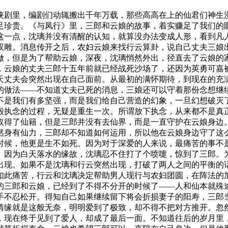
侠剧里，编剧们动辄搬出千年万载，那些高高在上的仙君们神生
足珍贵。《与凤行》里，三郎和云娘的故事，着实赚足了我们的
这一点，沈璃并没有清醒的认知，就算没办法变成人形，看到凡
双雕。消息传开之后，农妇云娘来找行云算卦，说自己丈夫三娘
做，但是为了帮助云娘，深夜，沈璃悄然外出，径直去了云娘的
，云娘的丈夫三郎十五年前就已经战死沙场了，还因为英勇可嘉
天丈夫会突然出现在自己面前。从最初的满怀期待，到现在的充
的做法——不知道丈夫已死的消息，三娘还可以守着那份念想继
不是我们有多坚强，而是我们给自己营造的幻象，一旦幻想破灭
毁执念的过程，无疑是重生一次。所谓放下执念，从来都不是真
取得了仙籍，但是三郎并没有去仙界，而是一直守护在云娘身边
然身有仙力，三郎却不知道如何运用，所以他在云娘身边守了这
时候，他更是生不如死。因为对于深爱的人来说，最痛苦的事不
。因为白天落水的缘故，沈璃忍不住打了个喷嚏，惊到了三郎。为
出现。如果不是沈璃和行云突然出现，打破了两人之间的平衡的
如此痛苦，行云和沈璃决定帮助男人现行与农妇团圆，在阵法的
的三郎和云娘，已经到了不得不分开的时候了——人和仙本就殊
手不忍松开。得知自己如果继续留下将会折损妻子的阳寿，三郎
情缘就是这般无奈，明明爱到了极致，却不得不把对方推开。忽
，现在终于见到了爱人，却成了最后一面。不知道往后的岁月里