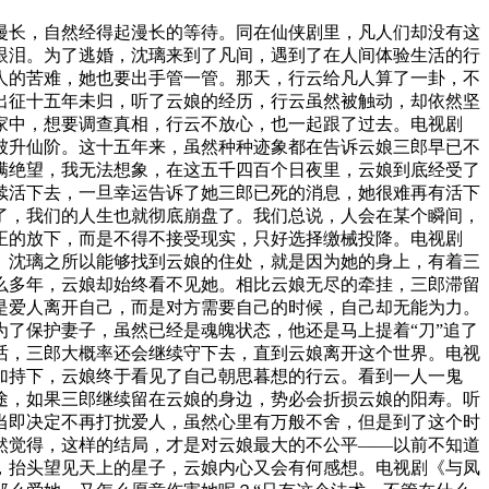
漫长，自然经得起漫长的等待。同在仙侠剧里，凡人们却没有这
眼泪。为了逃婚，沈璃来到了凡间，遇到了在人间体验生活的行
人的苦难，她也要出手管一管。那天，行云给凡人算了一卦，不
出征十五年未归，听了云娘的经历，行云虽然被触动，却依然坚
家中，想要调查真相，行云不放心，也一起跟了过去。电视剧
被升仙阶。这十五年来，虽然种种迹象都在告诉云娘三郎早已不
满绝望，我无法想象，在这五千四百个日夜里，云娘到底经受了
续活下去，一旦幸运告诉了她三郎已死的消息，她很难再有活下
了，我们的人生也就彻底崩盘了。我们总说，人会在某个瞬间，
正的放下，而是不得不接受现实，只好选择缴械投降。电视剧
。沈璃之所以能够找到云娘的住处，就是因为她的身上，有着三
么多年，云娘却始终看不见她。相比云娘无尽的牵挂，三郎滞留
是爱人离开自己，而是对方需要自己的时候，自己却无能为力。
了保护妻子，虽然已经是魂魄状态，他还是马上提着“刀”追了
话，三郎大概率还会继续守下去，直到云娘离开这个世界。电视
加持下，云娘终于看见了自己朝思暮想的行云。看到一人一鬼
途，如果三郎继续留在云娘的身边，势必会折损云娘的阳寿。听
当即决定不再打扰爱人，虽然心里有万般不舍，但是到了这个时
然觉得，这样的结局，才是对云娘最大的不公平——以前不知道
，抬头望见天上的星子，云娘内心又会有何感想。电视剧《与凤