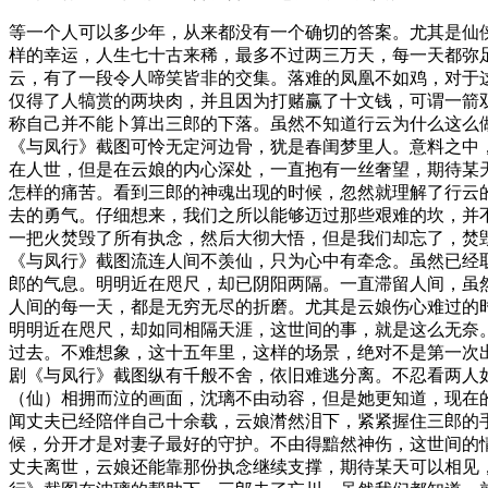
等一个人可以多少年，从来都没有一个确切的答案。尤其是仙
样的幸运，人生七十古来稀，最多不过两三万天，每一天都弥
云，有了一段令人啼笑皆非的交集。落难的凤凰不如鸡，对于
仅得了人犒赏的两块肉，并且因为打赌赢了十文钱，可谓一箭
称自己并不能卜算出三郎的下落。虽然不知道行云为什么这么
《与凤行》截图可怜无定河边骨，犹是春闺梦里人。意料之中
在人世，但是在云娘的内心深处，一直抱有一丝奢望，期待某
怎样的痛苦。看到三郎的神魂出现的时候，忽然就理解了行云
去的勇气。仔细想来，我们之所以能够迈过那些艰难的坎，并
一把火焚毁了所有执念，然后大彻大悟，但是我们却忘了，焚
《与凤行》截图流连人间不羡仙，只为心中有牵念。虽然已经
郎的气息。明明近在咫尺，却已阴阳两隔。一直滞留人间，虽
人间的每一天，都是无穷无尽的折磨。尤其是云娘伤心难过的
明明近在咫尺，却如同相隔天涯，这世间的事，就是这么无奈
过去。不难想象，这十五年里，这样的场景，绝对不是第一次
剧《与凤行》截图纵有千般不舍，依旧难逃分离。不忍看两人
（仙）相拥而泣的画面，沈璃不由动容，但是她更知道，现在
闻丈夫已经陪伴自己十余载，云娘潸然泪下，紧紧握住三郎的
候，分开才是对妻子最好的守护。不由得黯然神伤，这世间的
丈夫离世，云娘还能靠那份执念继续支撑，期待某天可以相见