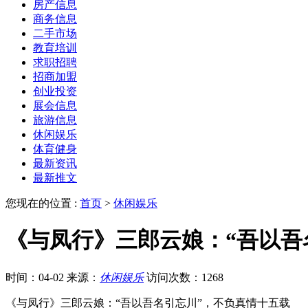
房产信息
商务信息
二手市场
教育培训
求职招聘
招商加盟
创业投资
展会信息
旅游信息
休闲娱乐
体育健身
最新资讯
最新推文
您现在的位置 :
首页
>
休闲娱乐
《与凤行》三郎云娘：“吾以吾
时间：04-02
来源：
休闲娱乐
访问次数：1268
《与凤行》三郎云娘：“吾以吾名引忘川”，不负真情十五载