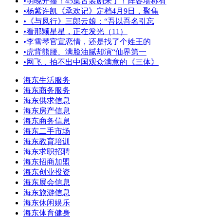
•
明晚开播！45集古装剧来了！阵容堪称有
•
杨紫许凯《承欢记》定档4月9日，聚焦
•
《与凤行》三郎云娘：“吾以吾名引忘
•
看那颗星星，正在发光（11）
•
李雪琴官宣恋情，还是找了个姓王的
•
虎背熊腰、满脸油腻却演“仙界第一
•
网飞，拍不出中国观众满意的《三体》
海东生活服务
海东商务服务
海东供求信息
海东房产信息
海东商务信息
海东二手市场
海东教育培训
海东求职招聘
海东招商加盟
海东创业投资
海东展会信息
海东旅游信息
海东休闲娱乐
海东体育健身