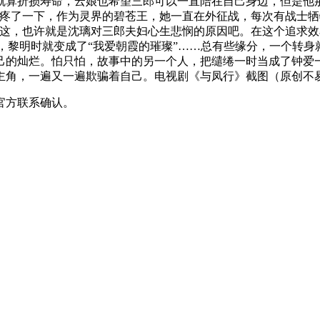
就算折损寿命，云娘也希望三郎可以一直陪在自己身边，但是他
心疼了一下，作为灵界的碧苍王，她一直在外征战，每次有战士牺
？这，也许就是沈璃对三郎夫妇心生悲悯的原因吧。在这个追求效
柔”，黎明时就变成了“我爱朝霞的璀璨”……总有些缘分，一个转
己的灿烂。怕只怕，故事中的另一个人，把缱绻一时当成了钟爱
主角，一遍又一遍欺骗着自己。电视剧《与凤行》截图（原创不
官方联系确认。