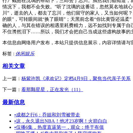
行》截图在沈璃的帮助下，三郎去了忘川。虽然我们都知道，
情况下，我都不会失败。”听了沈璃的这番话，忽然莫名地就
川”，逝去的人，都去了忘川，他们留守的家人，又当如何呢
的眼”，可转眼间就“换了眼睛”；天黑前念着“你比黄昏还温
确的人，与其在错误的相遇里耗费精力，远不如找到专属于自
不住潸然泪下……所以，我们才会把自己当成这些虚构故事的
本信息由网络用户发布，
本站只提供信息展示，内容详情请与
标签 :
休闲娱乐
相关文章
上一篇：
杨紫许凯《承欢记》定档4月9日，聚焦当代亲子关系
下一篇：
看那颗星星，正在发光（11）
最新信息
•
成都之行6：乔姐和刘雪被带走
•
这，永久退出NBA！他才23岁啊！火箭白白
•
仅播6集，热度直逼第一，观众：终于有值