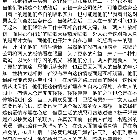
庐，却摘得冠军头衔。这让杨千嬅却屈居第二，心里很不服。
当他们取得这个好成绩后，都被一家公司签约，可能是这家公
司看上的是他们各自的唱歌实力，也可能是他们早就看出这对
男女之间会发生点什么。当签约之后，二人在一起的时间也多
了起来，他们经常在工作中互相合作和交流。加上两人年龄相
仿，而且都有很好的唱歌天赋热爱唱歌。外人都夸这对新人真
的是郎才女貌，而他们也开始各自在心里，幻想着未来的甜
蜜，此时的他们已暗生情愫。虽然他们没有互相表明，却唱片
公司将两人的感情看在眼里，为了更多的利益，来了一个棒打
鸳鸯，以为外出学习的名义，将他们分开。两人都是新人，为
了更好的前途，只能听从安排。也正是因为两人的当初的年少
加上性格太过相似，都没有表白这份情感而是互相观望。他们
最终没能跨越距离和时间，在爱情之路上设置的障碍，这份爱
情从此夭折，他们把这份情感都埋在各自内心深处。在世人的
眼中，有情人总是兜兜转转、转转停停，他们之间也总是在不
停地错过什么。当二人再次见面时，已经有另外一个女人走进
陈奕迅的心扉。陈奕迅为了两个深爱着的女人着想，而选择把
这份爱情深埋在心底，但是生活的残忍可曾放过谁？杨千嬅更
是难以接受这样的现实。在真爱面前，任何人都是一名蹩脚的
演员，谁都藏住一颗骚动的心！在众人面前流漏真情，是在所
难免的。02几年后，当陈奕迅和杨千嬅都被问到：你们到底有
没有在一起时，他们给出了不同的答案：陈奕迅笑着说：“水