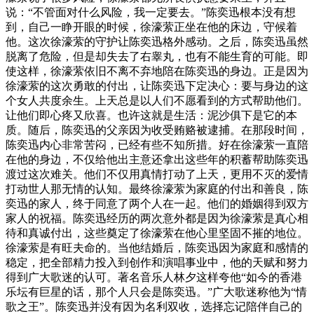
说：“不管面对什么风险，我一定要去。”陈奕迅根本没有想
到，自己一睁开眼的时候，徐濠萦正坐在他的床边，守候着
他。这次徐濠萦的守护让陈奕迅格外感动。之后，陈奕迅虽然
脱离了危险，但是却失去了右睾丸，也有不能生育的可能。即
使这样，徐濠萦依旧不离不弃地陪在陈奕迅的身边。正是因为
徐濠萦的这次勇敢的付出，让陈奕迅下定决心：要与身边的这
个女人共度余生。上天总是以人们不愿看到的方式帮助他们。
让他们即心疼又欣喜。也许这就是生活：泥沙俱下是它的本
质。随后，陈奕迅的父亲因为收受贿赂被逮捕。在那段时间，
陈奕迅内心非常苦闷，已经有些不知所措。好在徐濠萦一直陪
在他的身边，不仅给他出主意还拿出这些年的积蓄帮助陈奕迅
渡过这次难关。他们不仅用真情打动了上天，更用不灭的爱情
打动世人那无情的认知。最终徐濠萦为家庭的付出和善良，陈
奕迅的家人，终于同意了两个人在一起。他们的婚姻得到双方
家人的祝福。陈奕迅经历的两次意外都是因为徐濠萦是真心相
待和真诚付出，这些奠定了徐濠萦在他心里坚固不摧的地位。
徐濠萦是有旺夫命的。当他结婚后，陈奕迅因为家庭和感情的
稳定，把全部精力投入到创作和演唱事业中，他的天赋和努力
得到广大歌迷的认可。著名音乐人林夕这样夸他“如今的香港
乐坛有巨星的话，那个人只会是陈奕迅。”广大歌迷称他为“情
歌之王”。陈奕迅并没有因为名利双收，选择忘记陪伴自己的