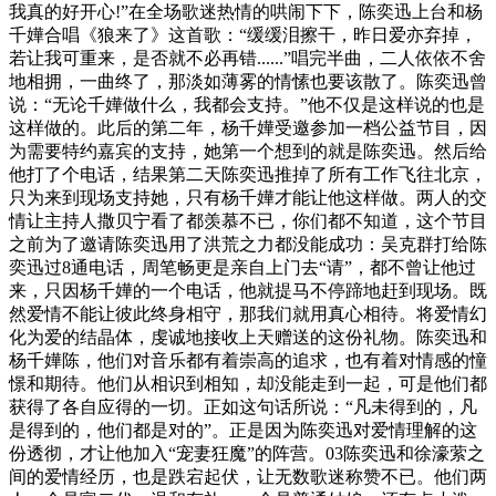
我真的好开心!”在全场歌迷热情的哄闹下下，陈奕迅上台和杨
千嬅合唱《狼来了》这首歌：“缓缓泪擦干，昨日爱亦弃掉，
若让我可重来，是否就不必再错......”唱完半曲，二人依依不舍
地相拥，一曲终了，那淡如薄雾的情愫也要该散了。陈奕迅曾
说：“无论千嬅做什么，我都会支持。”他不仅是这样说的也是
这样做的。此后的第二年，杨千嬅受邀参加一档公益节目，因
为需要特约嘉宾的支持，她第一个想到的就是陈奕迅。然后给
他打了个电话，结果第二天陈奕迅推掉了所有工作飞往北京，
只为来到现场支持她，只有杨千嬅才能让他这样做。两人的交
情让主持人撒贝宁看了都羡慕不已，你们都不知道，这个节目
之前为了邀请陈奕迅用了洪荒之力都没能成功：吴克群打给陈
奕迅过8通电话，周笔畅更是亲自上门去“请”，都不曾让他过
来，只因杨千嬅的一个电话，他就提马不停蹄地赶到现场。既
然爱情不能让彼此终身相守，那我们就用真心相待。将爱情幻
化为爱的结晶体，虔诚地接收上天赠送的这份礼物。陈奕迅和
杨千嬅陈，他们对音乐都有着崇高的追求，也有着对情感的憧
憬和期待。他们从相识到相知，却没能走到一起，可是他们都
获得了各自应得的一切。正如这句话所说：“凡未得到的，凡
是得到的，他们都是对的”。正是因为陈奕迅对爱情理解的这
份透彻，才让他加入“宠妻狂魔”的阵营。03陈奕迅和徐濠萦之
间的爱情经历，也是跌宕起伏，让无数歌迷称赞不已。他们两