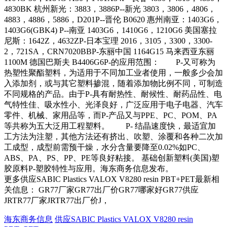
4830BK 杭州新光：3883，3886P--新光 3803，3806，4806，
4883，4886，5886，D201P--晋伦 B0620 惠州南亚：1403G6，
1403G6(GBK4) P--南亚 1403G6，1410G6，1210G6 美国塞拉
尼斯：1642Z，4632ZP-日本宝理 2016，3105，3300，3300-
2，721SA，CRN7020BBP-东丽中国 1164G15 马来西亚东丽
1100M 德国巴斯夫 B4406G6P-的应用范围： P-又可称为
热塑性聚酯塑料，为适用于不同加工业者使用，一般多少会加
入添加剂，或与其它塑料掺混，随着添加物比例不同，可制造
不同规格的产品。由于P-具有耐热性、耐候性、耐药品性、电
气特性佳、吸水性小、光泽良好，广泛应用于电子电器、汽车
零件、机械、家用品等，而P-产品又与PPE、PC、POM、PA
等共称为五大泛用工程塑料。 P- 结晶速度快，最适宜加
工方法为注塑，其他方法还有挤出、吹塑、涂覆和各种二次加
工成型，成型前需预干燥，水分含量要降至0.02%如PC、
ABS、PA、PS、PP、PE等良好粘接。 基础创新塑料(美国)塑
胶原料P-塑胶特性与应用。海东商务信息发布。
更多供应SABIC Plastics VALOX V8280 resin PBT+PET最新相
关信息： GR77厂家GR77出厂价GR77哪家好GR77供应
JRTR77厂家JRTR77出厂价J，
海东商务信息
供应SABIC Plastics VALOX V8280 resin