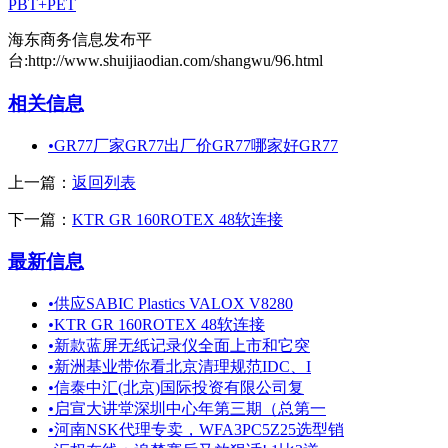
PBT+PET
海东商务信息发布平
台:http://www.shuijiaodian.com/shangwu/96.html
相关信息
•
GR77厂家GR77出厂价GR77哪家好GR77
上一篇：
返回列表
下一篇：
KTR GR 160ROTEX 48软连接
最新信息
•
供应SABIC Plastics VALOX V8280
•
KTR GR 160ROTEX 48软连接
•
新款蓝屏无纸记录仪全面上市和它突
•
新洲基业带你看北京清理规范IDC、I
•
信泰中汇(北京)国际投资有限公司复
•
启宣大讲堂深圳中心年第三期（总第一
•
河南NSK代理专卖，WFA3PC5Z25选型销