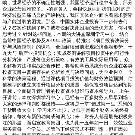
响，世界经济的不确定性增强，我国经济运行稳中有变，部分
企业经营困难较多。 -的财务人，会很快意识到我们面对的是
经济转型阵痛凸显的严峻挑战，我国实体企业面临着需求萎缩
与产能过剩的困境。那么，中国实体企业投资下一步何去何
从？答案你找到了吗？或者说解决此困境的最优方案，你可曾
思考过？ 针对这些问题，本期的大讲堂深圳学习中心，结合
当前中国经济形势及2019年-政策，特推出《项目投资决策分
析与风险控制》的课程，全面解读当前宏观经济金融形势、十
九大与-后产业投资机会；实战案例讲解项目投资中的可行性
分析方法，产业价值分析策略，有效的工具实际应用等， 众
多解析方法和实战经验传授，将帮助学员系统分析企业在各类
投资项目中普遍存在的分析难点与决策问题，为企业树立一个
科学的决策流程、通过评估项目投资价值与财务效益预测、估
值模型的建立来提升项目分析的质量，确保投资项目达到预期
目标，全面提升管理者的投资资本思维与资本领导力。 上午
开讲前，本次深圳学习中心，已经有一百多财务人早早到场，
大家的选择和判断都没错——这将是一堂“错过悔一生”系列的
干货吸收大会！ 学习永不止步，这似乎是每个财务人的终身
信仰，每次有新的动向或知识点出来，财务人都是最先积极关
注的那波，而启宣教育集团，也为此十五年如一日，兢兢业业
服务着每一个学员。尽管当下经济形式不甚理想，但正因如