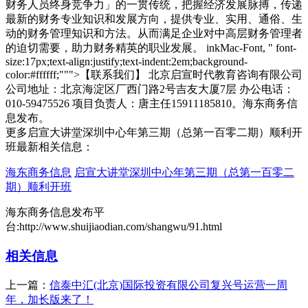
财务人员终身竞争力」的一贯传统，把握经济发展脉搏，传递
最新的财务专业知识和发展方向，提供专业、实用、通俗、生
动的财务管理知识和方法。从而满足企业对中高层财务管理者
的迫切需要，助力财务精英的职业发展。 inkMac-Font, " font-
size:17px;text-align:justify;text-indent:2em;background-
color:#ffffff;""">【联系我们】 北京启宣时代教育咨询有限公司
公司地址：北京海淀区厂西门路2号吉友大厦7层 办公电话：
010-59475526 项目负责人：唐主任15911185810。海东商务信
息发布。
更多启宣大讲堂深圳中心年第三期（总第一百零二期）顺利开
班最新相关信息：
海东商务信息
启宣大讲堂深圳中心年第三期（总第一百零二
期）顺利开班
海东商务信息发布平
台:http://www.shuijiaodian.com/shangwu/91.html
相关信息
上一篇：
信泰中汇(北京)国际投资有限公司复兴号运营一周
年，加长版来了！