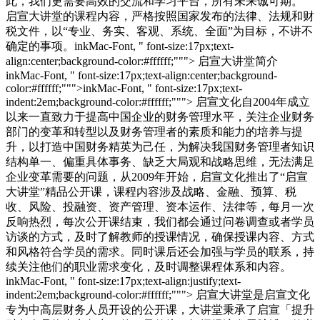
此，我们更需要高效的交流和学习平台，所有未来诚可期。
启宣大讲堂的课程内容，严格按照国家发布的法律、法规和财
税文件，以“专业、务实、客观、系统、全面”为目标，不讲不
确定的事项。inkMac-Font, " font-size:17px;text-
align:center;background-color:#ffffff;"""> 启宣大讲堂简介
inkMac-Font, " font-size:17px;text-align:center;background-
color:#ffffff;""">inkMac-Font, " font-size:17px;text-
indent:2em;background-color:#ffffff;"""> 启宣文化自2004年成立
以来一直致力于提高中国企业的财务管理水平，关注企业财务
部门的变革和转型以及财务管理者的素质和能力的培养与提
升，以打造中国财务精英为己任，为解决我国财务管理者知识
结构单一、偏重具体事务、缺乏大局观和战略思维，无法满足
企业变革需要的问题，从2009年开始，启宣文化推出了“启宣
大讲堂”精品公开课，课程内容涉及战略、金融、预算、税
收、风险、投融资、资产管理、资本运作、法律等，每月一次
反响热烈，每次公开课结束，我们都会通过问卷调查或者学员
访谈的方式，及时了解教师的授课情况，确保授课内容、方式
和风格符合学员的需求。同时课后还会加强与学员的联系，持
续关注他们的职业需求变化，及时调整课程体系和内容。
inkMac-Font, " font-size:17px;text-align:justify;text-
indent:2em;background-color:#ffffff;"""> 启宣大讲堂是启宣文化
专为中高层财务人员开设的公开课，大讲堂秉承了启宣「提升