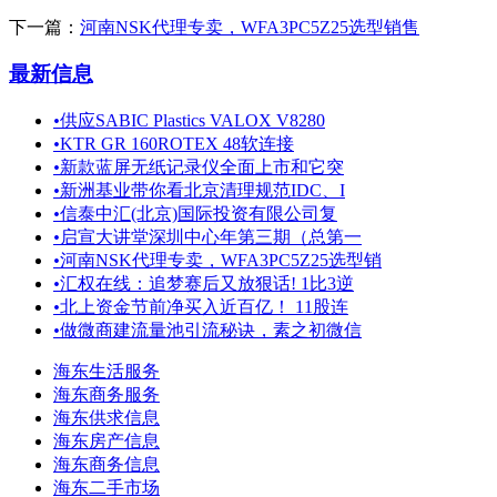
下一篇：
河南NSK代理专卖，WFA3PC5Z25选型销售
最新信息
•
供应SABIC Plastics VALOX V8280
•
KTR GR 160ROTEX 48软连接
•
新款蓝屏无纸记录仪全面上市和它突
•
新洲基业带你看北京清理规范IDC、I
•
信泰中汇(北京)国际投资有限公司复
•
启宣大讲堂深圳中心年第三期（总第一
•
河南NSK代理专卖，WFA3PC5Z25选型销
•
汇权在线：追梦赛后又放狠话! 1比3逆
•
北上资金节前净买入近百亿！ 11股连
•
做微商建流量池引流秘诀，素之初微信
海东生活服务
海东商务服务
海东供求信息
海东房产信息
海东商务信息
海东二手市场