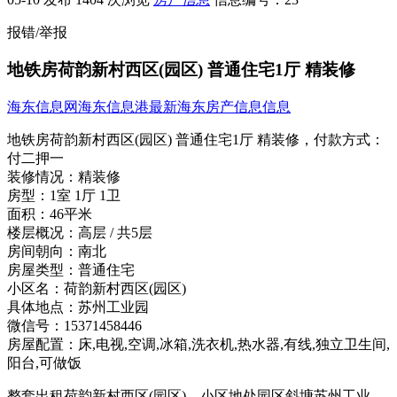
报错/举报
地铁房荷韵新村西区(园区) 普通住宅1厅 精装修
海东信息网
海东信息港
最新海东房产信息信息
地铁房荷韵新村西区(园区) 普通住宅1厅 精装修，
付款方式：
付二押一
装修情况：
精装修
房型：
1室 1厅 1卫
面积：
46平米
楼层概况：
高层 / 共5层
房间朝向：
南北
房屋类型：
普通住宅
小区名：
荷韵新村西区(园区)
具体地点：
苏州工业园
微信号：
15371458446
房屋配置：
床,电视,空调,冰箱,洗衣机,热水器,有线,独立卫生间,
阳台,可做饭
整套出租荷韵新村西区(园区)，小区地处园区斜塘苏州工业