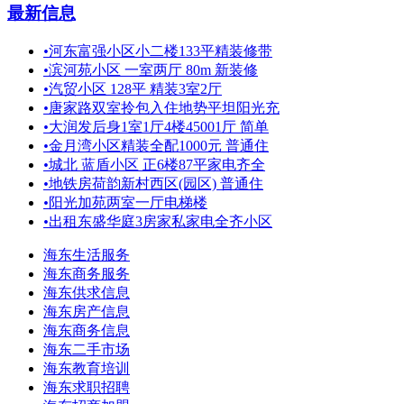
最新信息
•
河东富强小区小二楼133平精装修带
•
滨河苑小区 一室两厅 80m 新装修
•
汽贸小区 128平 精装3室2厅
•
唐家路双室拎包入住地势平坦阳光充
•
大润发后身1室1厅4楼45001厅 简单
•
金月湾小区精装全配1000元 普通住
•
城北 蓝盾小区 正6楼87平家电齐全
•
地铁房荷韵新村西区(园区) 普通住
•
阳光加苑两室一厅电梯楼
•
出租东盛华庭3房家私家电全齐小区
海东生活服务
海东商务服务
海东供求信息
海东房产信息
海东商务信息
海东二手市场
海东教育培训
海东求职招聘