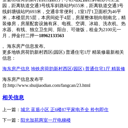
园，距离轨道交通3号线车斜路站约655米，距离轨道交通3号
线斜塘镇站约693米，交通非常便利，1室1厅1卫面积为46平
米，本楼层共5层，本房间处于4层，房屋整体朝向朝南北，精
装修房，房屋配套设施有床、电视、空调、冰箱、洗衣机、热
水器、有线、独立卫生间、阳台、可做饭，租金为2100元一
月，押金付二押一
18962133563
。海东房产信息发布。
更多地铁房荷韵新村西区(园区) 普通住宅1厅 精装修最新相关
信息：
海东房产信息
地铁房荷韵新村西区(园区) 普通住宅1厅 精装修
海东房产信息发布平
台:http://www.shuijiaodian.com/fangcan/23.html
相关信息
上一篇：
城北 蓝盾小区 正6楼87平家电齐全 拎包即住
下一篇：
阳光加苑两室一厅电梯楼