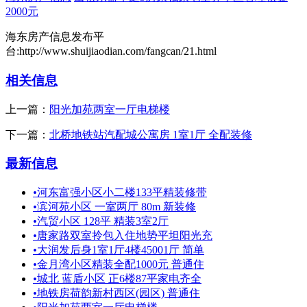
2000元
海东房产信息发布平
台:http://www.shuijiaodian.com/fangcan/21.html
相关信息
上一篇：
阳光加苑两室一厅电梯楼
下一篇：
北桥地铁站汽配城公寓房 1室1厅 全配装修
最新信息
•
河东富强小区小二楼133平精装修带
•
滨河苑小区 一室两厅 80m 新装修
•
汽贸小区 128平 精装3室2厅
•
唐家路双室拎包入住地势平坦阳光充
•
大润发后身1室1厅4楼45001厅 简单
•
金月湾小区精装全配1000元 普通住
•
城北 蓝盾小区 正6楼87平家电齐全
•
地铁房荷韵新村西区(园区) 普通住