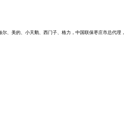
气灶。海尔、美的、小天鹅、西门子、格力，中国联保枣庄市总代理，