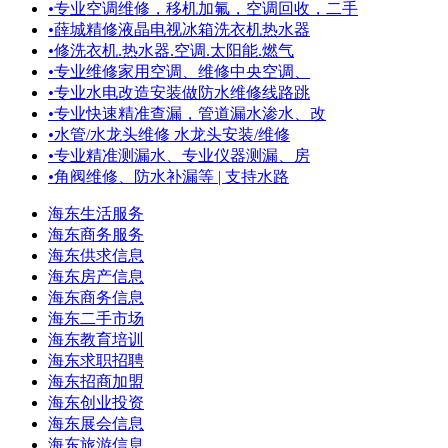
•
专业空调维修，移机加氟，空调回收，二手
•
薛城精修液晶电视冰箱洗衣机热水器
•
修洗衣机.热水器.空调.太阳能.燃气
•
专业维修家用空调、维修中央空调、
•
专业水电改造安装做防水维修线路跳
•
专业快速精准查漏，管道漏水渗水、改
•
水管/水龙头维修 水龙头安装/维修
•
专业精准测漏水、专业仪器测漏、房
•
角阀维修、防水补漏等 | 支持水路
海东生活服务
海东商务服务
海东供求信息
海东房产信息
海东商务信息
海东二手市场
海东教育培训
海东求职招聘
海东招商加盟
海东创业投资
海东展会信息
海东旅游信息