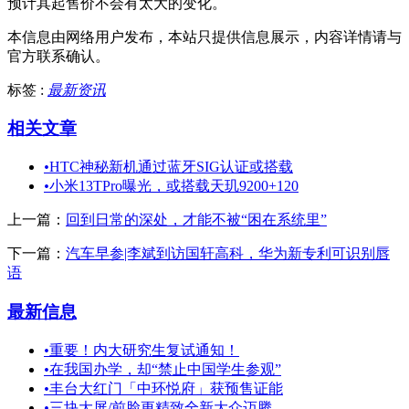
预计其起售价不会有太大的变化。
本信息由网络用户发布，
本站只提供信息展示，内容详情请与
官方联系确认。
标签 :
最新资讯
相关文章
•
HTC神秘新机通过蓝牙SIG认证或搭载
•
小米13TPro曝光，或搭载天玑9200+120
上一篇：
回到日常的深处，才能不被“困在系统里”
下一篇：
汽车早参|李斌到访国轩高科，华为新专利可识别唇
语
最新信息
•
重要！内大研究生复试通知！
•
在我国办学，却“禁止中国学生参观”
•
丰台大红门「中环悦府」获预售证能
•
三块大屏/前脸更精致全新大众迈腾