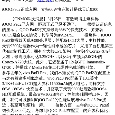
iQOOPad2正式入网！支持66W快充预计搭载天玑9300
【CNMO科技消息】3月25日，有数码博主爆料称，
iQOO Pad2已入网，距离正式已经不远了。 根据认证信息
的显示，iQOO Pad2将支持最高66W的快充技术，并兼容
UFCS融合快充协议，其型号为iPA2475。 据爆料，iQOO
Pad2将搭载天玑9300处理器，并配备LCD大屏，主打性能。
天玑9300处理器作为一颗性能卓越的芯片，采用了台积电第三
代4nm制程工艺，拥有全大核CPU架构，包括4个Cortex-X4超
大核，最高频率可达3.25GHz，以及4个主频为2.0GHz的
Cortex-A720大核。此外，它还配备了12核GPU Immortalis-
G720，并搭载了MediaTek第二代硬件光线追踪引擎。 而
参考去年的vivo Pad3 Pro，我们不难发现iQOO Pad2在配置上
与之有着诸多相似之处。vivo Pad3 Pro配备了13.1英寸
3.1K+144Hz LCD超大屏和11500mAh的大电池，同样支持
66W（80W）快充技术，并搭载了天玑9300处理器和OOS4
HD互联系统，最高支持16GB内存，性能表现同样出色。因
此，我们可以推测iQOO Pad2的性能应该与vivo Pad3 Pro接
近，甚至可能更胜一筹。 价格方面，去年的iQOO Pad首
销价为2399元起，考虑到iQOO Pad2在配置上的升级和优化，