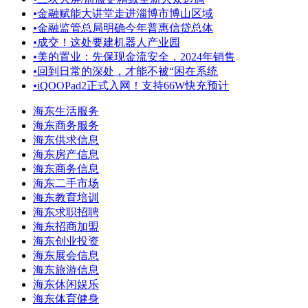
•
金融赋能大讲堂走进淄博市博山区域
•
金融监管总局明确今年普惠信贷总体
•
成交！这处要建机器人产业园
•
美的置业：先保现金流安全，2024年销售
•
回到日常的深处，才能不被“困在系统
•
iQOOPad2正式入网！支持66W快充预计
海东生活服务
海东商务服务
海东供求信息
海东房产信息
海东商务信息
海东二手市场
海东教育培训
海东求职招聘
海东招商加盟
海东创业投资
海东展会信息
海东旅游信息
海东休闲娱乐
海东体育健身