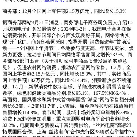
商务部：12月全国网上零售额2.15万亿元，同比增长15.3%
据商务部网站3月21日消息，商务部电子商务司负责人介绍1-2
月我国电子商务发展情况：2024年1-2月，我国电子商务在促
进消费增长，开展国际合作方面实现良好开局。网络零售实
现“开门红”。商务部会同5部门指导开展“消费促进年”首场活
动——“全国网上年货节”，各地参与度更高、年节味更浓、焕
新力更强，拉动春节期间日均网络零售额同比增长23.9%。商
务部等9部门出台《关于推动农村电商高质量发展的实施意
见》，促进农村网络消费，推动农产品网络零售。1-2月，全
国网上零售额2.15万亿元，同比增长15.3%，其中，实物商品
网上零售额1.82万亿元，同比增长14.4%。消费新热点不断涌
现。1-2月，新型消费中数字音乐、节能洗衣机和滑雪装备等
数字、绿色和健康类商品分别增长95.1%、167.5%和66.4%，
马面裙、国风香水和新中式首饰等国货“潮品”网络零售额分别
增长6.3倍、4.2倍和1.7倍，冰雪游、庙会游等拉动在线旅游销
售额增长114.8%。春节期间，县域市场外卖订单量增长39%，
消费下沉趋势更加明显；重点监测即时电商平台销售额增长
32.2%，电商新业态新模式丰富消费供给。“丝路电商”高标准
拓展国际合作。上海“丝路电商”合作先行区38项试点举措中35