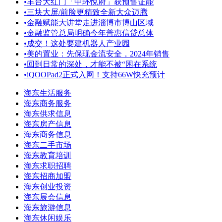
•
丰台大红门「中环悦府」获预售证能
•
三块大屏/前脸更精致全新大众迈腾
•
金融赋能大讲堂走进淄博市博山区域
•
金融监管总局明确今年普惠信贷总体
•
成交！这处要建机器人产业园
•
美的置业：先保现金流安全，2024年销售
•
回到日常的深处，才能不被“困在系统
•
iQOOPad2正式入网！支持66W快充预计
海东生活服务
海东商务服务
海东供求信息
海东房产信息
海东商务信息
海东二手市场
海东教育培训
海东求职招聘
海东招商加盟
海东创业投资
海东展会信息
海东旅游信息
海东休闲娱乐