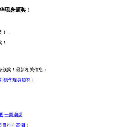
华现身颁奖！
奖！，
奖！
身颁奖！最新相关信息：
刘德华现身颁奖！
圈|一周潮观
节目推向高潮！