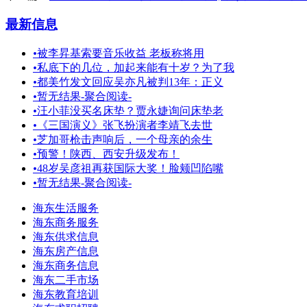
最新信息
•
被李昇基索要音乐收益 老板称将用
•
私底下的几位，加起来能有十岁？为了我
•
都美竹发文回应吴亦凡被判13年：正义
•
暂无结果-聚合阅读-
•
汪小菲没买名床垫？贾永婕询问床垫老
•
《三国演义》张飞扮演者李靖飞去世
•
芝加哥枪击声响后，一个母亲的余生
•
预警！陕西、西安升级发布！
•
48岁吴彦祖再获国际大奖！脸颊凹陷嘴
•
暂无结果-聚合阅读-
海东生活服务
海东商务服务
海东供求信息
海东房产信息
海东商务信息
海东二手市场
海东教育培训