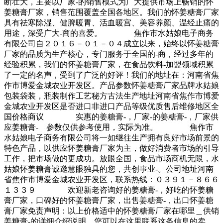
断壮大，主要以厂家-的销售模式为广大提供市场上畅销的怀
姜糖膏厂家，销售范围覆盖全国各地区。我们的怀姜糖膏厂家
具有祛寒除湿、健脾暖胃、活血暖宫、美容养颜、温经止痛的
用途，深受广大-商的喜爱。 焦作市水姑娘电子商务
有限公司自２０１６－０１－０４成立以来，始终以怀姜糖膏
厂家的品质为生产核心，专门服务于全国的-商，经过多年的
经验积累，我们的怀姜糖膏厂家，在食品饮料-加盟领域积累
了一定的名声，受到了广泛的好评！我们的地址在：河南省焦
作市博爱金城农业开发区。产品参数怀姜糖膏厂家品牌水姑娘
包装袋装，瓶装制作工艺秘方古法生产地址河南省焦作市博爱
金城农业开发区是否进口非进口产品等级优质售后维修地区全
国价格商议 实惠的姜糖膏-，厂家-的姜糖膏-，厂家供
应姜糖膏- 参数仅供参考使用，实际为准。 焦作市
水姑娘电子商务有限公司将一如继往生产拥有良好市场前景的
特色产品，以供应怀姜糖膏厂家为主，做好消费者市场的引导
工作，把市场做的更成功。放眼全国，食品市场商机无限，水
姑娘怀姜糖膏诚邀慧眼独具的您，共创事业-。公司地址河南
省焦作市博爱金城农业开发区，联系热线：０３９１－８６６
１３３９ 欢迎新老咨询好的姜糖膏-，好吃的怀姜糖
膏厂家，口碑好的怀姜糖膏厂家，出售姜糖膏-，出口怀姜糖
膏厂家免责声明：以上价格适中的怀姜糖膏厂家在哪里＿供销
姜糖膏-的详细介绍说明，您可以在这里联系这条信息的卖