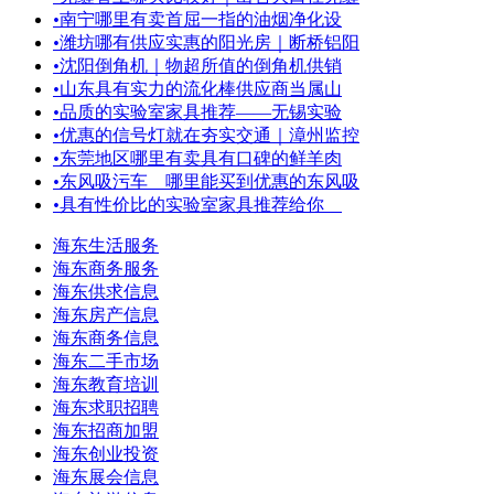
•
南宁哪里有卖首屈一指的油烟净化设
•
潍坊哪有供应实惠的阳光房｜断桥铝阳
•
沈阳倒角机｜物超所值的倒角机供销
•
山东具有实力的流化棒供应商当属山
•
品质的实验室家具推荐——无锡实验
•
优惠的信号灯就在夯实交通｜漳州监控
•
东莞地区哪里有卖具有口碑的鲜羊肉
•
东风吸污车＿哪里能买到优惠的东风吸
•
具有性价比的实验室家具推荐给你
海东生活服务
海东商务服务
海东供求信息
海东房产信息
海东商务信息
海东二手市场
海东教育培训
海东求职招聘
海东招商加盟
海东创业投资
海东展会信息