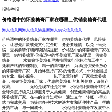
报错/举报
价格适中的怀姜糖膏厂家在哪里＿供销姜糖膏代理
海东信息网
海东信息港
最新海东供求信息信息
价格适中的怀姜糖膏厂家在哪里＿供销姜糖膏代理，风险提
示：让您先汇款或先支付定金时，务必要谨慎，以免上当受
骗！交易前请仔细阅读防骗提醒！价格适中的怀姜糖膏厂家在
哪里＿供销姜糖膏-价格适中的怀姜糖膏厂家在哪里＿供销姜
糖膏- 水姑娘怀姜糖膏严格按国家行业标准加工生产，
凭着严格的管理制度，精干的营销队伍，为-商提供安全放心
的怀姜糖膏厂家，并始终坚持厂家-的销售方式，针对全国提
供专业、贴心服务。 以下文章详解，厂家批发姜糖
膏-，倾销怀姜糖膏厂家，优惠的姜糖膏-的相关信息，请保存
收藏。 无论是现在还是将来，水姑娘怀姜糖膏都将从
全球角度持续关注和服务于人类健康，创造健康领域的高品质
怀姜糖膏厂家。在与的合作过程中，通过支付；转账；-等方
式与完成交易，为提供多种技术解决方案和延伸性产品，帮助
开拓市场，与一同成长。 水姑娘怀姜糖膏在发展中不