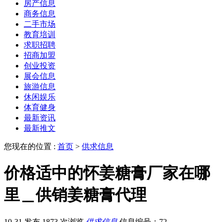
房产信息
商务信息
二手市场
教育培训
求职招聘
招商加盟
创业投资
展会信息
旅游信息
休闲娱乐
体育健身
最新资讯
最新推文
您现在的位置 :
首页
>
供求信息
价格适中的怀姜糖膏厂家在哪
里＿供销姜糖膏代理
10-31 发布
1873 次浏览
供求信息
信息编号：72