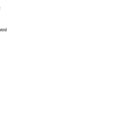
：
tml