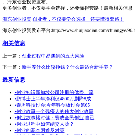
。海东创业投资发布。
更多创业者，不仅要学会选择，还要懂得套路！最新相关信息
海东创业投资
创业者，不仅要学会选择，还要懂得套路！
海东创业投资发布平台:http://www.shuijiaodian.com/chuangye/96.h
相关信息
上一篇：
创业过程中易遇到的五大风险
下一篇：
新手养什么比较挣钱？什么最适合新手养？
最新信息
•
创业知识新加坡公司注册的优势、流
•
鹏博士上半年净利仅4800万剧降8成
•
泰坦科技过会:今年科创板过会第65
•
创业故事一个残疾人的伟大创业故事
•
创业故事褚时健：赞成全民创业 自己
•
创业过程中如何结交人脉？
•
创业的基本困难及对策