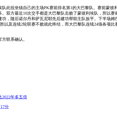
埃队此役坐镇自己的主场PK赛前排名第1的大巴黎队。赛前蒙彼
多。双方最近10次交手都是大巴黎队击败了蒙彼利埃队，所以
建功，随后诺尔丹和萨瓦尼耶先后建功帮助主队扳平。下半场姆
胜以及连续2轮联赛不败就此终结，而大巴黎队连续24场各项比
官方联系确认。
2022年多五倍
17分