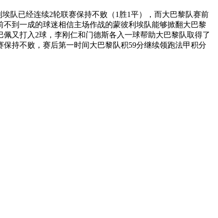
利埃队已经连续2轮联赛保持不败（1胜1平），而大巴黎队赛前
赛前不到一成的球迷相信主场作战的蒙彼利埃队能够掀翻大巴黎
巴佩又打入2球，李刚仁和门德斯各入一球帮助大巴黎队取得了
赛保持不败，赛后第一时间大巴黎队积59分继续领跑法甲积分