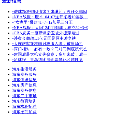
最新信息
•
进球释放郁闷情绪？张琳芃：没什么郁闷
•
NBA战报：魔术104103送开拓者10连败，
•
“女库里”爆砍41+7+12加冕三分王
•
NBA战报：太阳124111鹈鹕，布克52+3+9
•
CBA恶劣一幕新疆后卫被外援穿裆过
•
涉案金额超1.1亿元国足原主帅李铁
•
大连旅客穿核辐射衣服入境，被当场拦
•
两门相对，必有一败？门对门到底该怎么
•
建国后最大枪支失窃案，多年未破，后一
•
足球报：青岛德比展现差异化区域性竞
海东生活服务
海东商务服务
海东供求信息
海东房产信息
海东商务信息
海东二手市场
海东教育培训
海东求职招聘
海东招商加盟