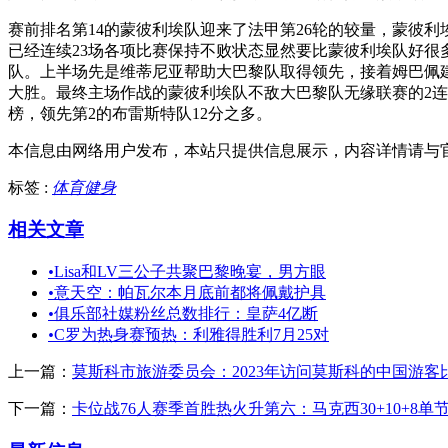
赛前排名第14的蒙彼利埃队迎来了法甲第26轮的较量，蒙彼利
已经连续23场各项比赛保持不败状态显然要比蒙彼利埃队好很
队。上半场先是维蒂尼亚帮助大巴黎队取得领先，接着姆巴佩
大胜。最终主场作战的蒙彼利埃队不敌大巴黎队无缘联赛的2连
榜，领先第2的布雷斯特队12分之多。
本信息由网络用户发布，
本站只提供信息展示，内容详情请与
标签 :
体育健身
相关文章
•
Lisa和LV三公子共聚巴黎晚宴，男方眼
•
意天空：帕瓦尔本月底前都将佩戴护具
•
俱乐部社媒粉丝总数排行：皇萨4亿断
•
C罗为热身赛预热：利雅得胜利7月25对
上一篇：
莫斯科市旅游委员会：2023年访问莫斯科的中国游客比
下一篇：
卡位战76人赛季首胜热火升第六：马克西30+10+8单节